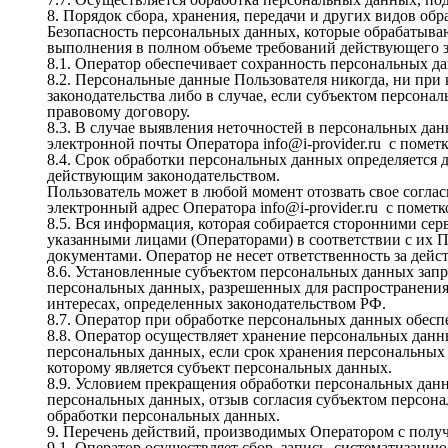
8. Порядок сбора, хранения, передачи и других видов об
Безопасность персональных данных, которые обрабатываю
выполнения в полном объеме требований действующего за
8.1. Оператор обеспечивает сохранность персональных 
8.2. Персональные данные Пользователя никогда, ни при 
законодательства либо в случае, если субъектом персона
правовому договору.

8.3. В случае выявления неточностей в персональных дан
электронной почты Оператора info@i-provider.ru  с поме
8.4. Срок обработки персональных данных определяется 
действующим законодательством.

Пользователь может в любой момент отозвать свое согла
электронный адрес Оператора info@i-provider.ru  с помет
8.5. Вся информация, которая собирается сторонними сер
указанными лицами (Операторами) в соответствии с их 
документами. Оператор не несет ответственность за дейст
8.6. Установленные субъектом персональных данных запре
персональных данных, разрешенных для распространения
интересах, определенных законодательством РФ.

8.7. Оператор при обработке персональных данных обесп
8.8. Оператор осуществляет хранение персональных данн
персональных данных, если срок хранения персональных 
которому является субъект персональных данных.

8.9. Условием прекращения обработки персональных данн
персональных данных, отзыв согласия субъектом персон
обработки персональных данных.

9. Перечень действий, производимых Оператором с пол
9.1. Оператор осуществляет сбор, запись, систематизацию