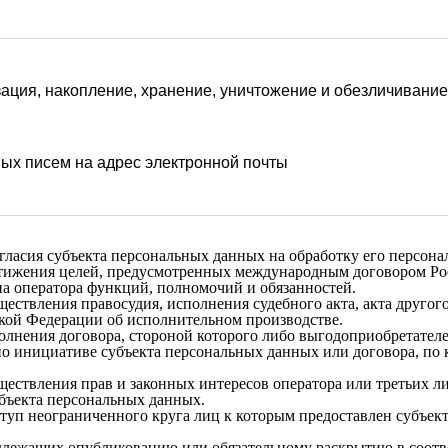
зация, накопление, хранение, уничтожение и обезличиван
х писем на адрес электронной почты
гласия субъекта персональных данных на обработку его персона
стижения целей, предусмотренных международным договором Рос
а оператора функций, полномочий и обязанностей.

ествления правосудия, исполнения судебного акта, акта другог
кой Федерации об исполнительном производстве.

олнения договора, стороной которого либо выгодоприобретателем
по инициативе субъекта персональных данных или договора, по к
ществления прав и законных интересов оператора или третьих л
бъекта персональных данных.

ступ неограниченного круга лиц к которым предоставлен субъект
длежащих опубликованию или обязательному раскрытию в соотве