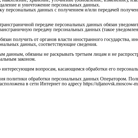
удаление и уничтожение персональных данных.

тку персональных данных с получением и/или передачей получ
о трансграничной передаче персональных данных обязан уведоми
ансграничную передачу персональных данных (такое уведомлени
обязан получить от органов власти иностранного государства, 
ональных данных, соответствующие сведения.

м данным, обязаны не раскрывать третьим лицам и не распростра
альным законом.

по интересующим вопросам, касающимся обработки его персонал
ия политики обработки персональных данных Оператором. Полити
оложена в сети Интернет по адресу https://uljanovsk.moscow-mgts.