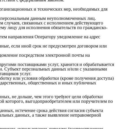
рганизационных и технических мер, необходимых для 
к персональным данным неуполномоченных лиц.

ем случаев, связанных с исполнением действующего 
ему лицу для исполнения обязательств по гражданско-
утем направления Оператору уведомление на адрес 
ные, если иной срок не предусмотрен договором или 
домление посредством электронной почты на 
другими поставщиками услуг, хранится и обрабатывается 
. Субъект персональных данных и/или с указанными 
тавщиков услуг.

ботку или условия обработки (кроме получения доступа) 
сударственных, общественных и иных публичных 
ых, не дольше, чем этого требуют цели обработки 
ой которого, выгодоприобретателем или поручителем по 
нных, истечение срока действия согласия субъекта 
альных данных, а также выявление неправомерной 
лечение, использование, передачу (распространение, 