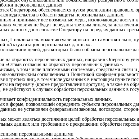
работки персональных данных

тся Оператором, обеспечивается путем реализации правовых, о
конодательства в области защиты персональных данных.

данных и принимает все возможные меры, исключающие доступ 
каких условиях не будут переданы третьим лицам, за исключени
льных данных дано согласие Оператору на передачу данных треть
ных, Пользователь может актуализировать их самостоятельно, п
ткой «Актуализация персональных данных».

достижением целей, для которых были собраны персональные дан
сие на обработку персональных данных, направив Оператору уве
кой «Отзыв согласия на обработку персональных данных».

висами, в том числе платежными системами, средствами связи и 
Пользовательским соглашением и Политикой конфиденциальности
вия третьих лиц, в том числе указанных в настоящем пункте пос
ты на передачу (кроме предоставления доступа), а также на обра
, не действуют в случаях обработки персональных данных в го
ечивает конфиденциальность персональных данных.

ых в форме, позволяющей определить субъекта персональных данн
данных не установлен федеральным законом, договором, сторон
ых может являться достижение целей обработки персональных да
альных данных или требование о прекращении обработки персон
ученными персональными данными

, накопление, хранение, уточнение (обновление, изменение), изв